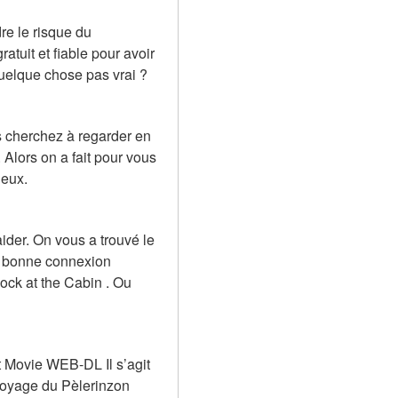
e le risque du 
uit et fiable pour avoir 
quelque chose pas vrai ?
s cherchez à regarder en 
lors on a fait pour vous 
deux.
der. On vous a trouvé le 
e bonne connexion 
ock at the Cabin . Ou 
 Movie WEB-DL Il s’agit 
 Voyage du Pèlerinzon 