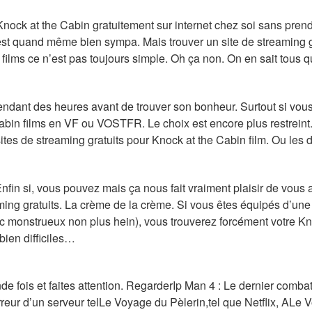
Knock at the Cabin gratuitement sur internet chez soi sans prendr
est quand même bien sympa. Mais trouver un site de streaming grat
 films ce n’est pas toujours simple. Oh ça non. On en sait tous 
pendant des heures avant de trouver son bonheur. Surtout si vou
bin films en VF ou VOSTFR. Le choix est encore plus restreint. A
sites de streaming gratuits pour Knock at the Cabin film. Ou les 
fin si, vous pouvez mais ça nous fait vraiment plaisir de vous ai
ming gratuits. La crème de la crème. Si vous êtes équipés d’un
ruc monstrueux non plus hein), vous trouverez forcément votre Kn
bien difficiles…
e fois et faites attention. RegarderIp Man 4 : Le dernier combat
erreur d’un serveur telLe Voyage du Pèlerin,tel que Netflix, ALe