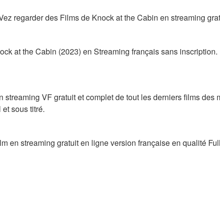
ez regarder des Films de Knock at the Cabin en streaming grat
ck at the Cabin (2023) en Streaming français sans inscription.
n streaming VF gratuit et complet de tout les derniers films des 
 et sous titré.
ilm en streaming gratuit en ligne version française en qualité Fu