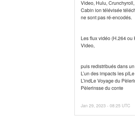
Video, Hulu, Crunchyroll,
Cabin ion télévisée téléch
ne sont pas ré-encodés.
Les flux vidéo (H.264 ou
Video,
puis redistribués dans u
L’un des impacts les plLe
L’indLe Voyage du Pèlerin
Pèlerinsse du conte
Jan
29
,
2023
-
08:25
UTC