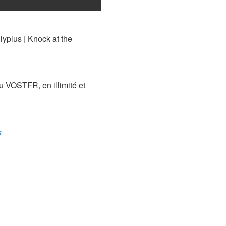
yplus | Knock at the 
u VOSTFR, en illimité et 
s